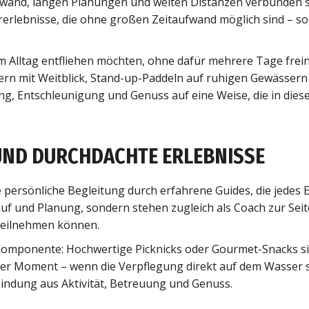
Aufwand, langen Planungen und weiten Distanzen verbunden 
erlebnisse, die ohne großen Zeitaufwand möglich sind – s
em Alltag entfliehen möchten, ohne dafür mehrere Tage fre
ern mit Weitblick, Stand-up-Paddeln auf ruhigen Gewässern 
, Entschleunigung und Genuss auf eine Weise, die in dieser 
UND DURCHDACHTE ERLEBNISSE
e persönliche Begleitung durch erfahrene Guides, die jedes
auf und Planung, sondern stehen zugleich als Coach zur Sei
teilnehmen können.
e Komponente: Hochwertige Picknicks oder Gourmet-Snacks sin
iger Moment – wenn die Verpflegung direkt auf dem Wasser 
indung aus Aktivität, Betreuung und Genuss.