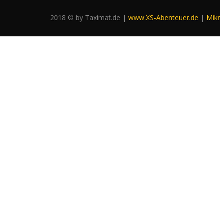
2018 © by Taximat.de |
www.XS-Abenteuer.de
|
Mik