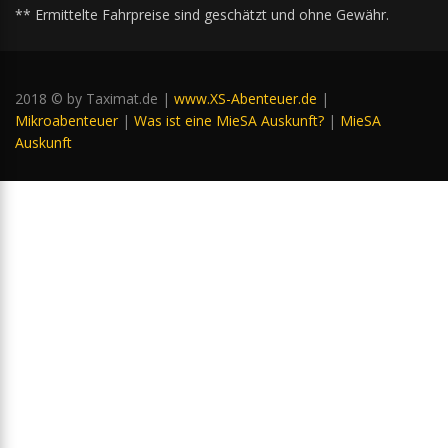
** Ermittelte Fahrpreise sind geschätzt und ohne Gewähr.
2018 © by Taximat.de |
www.XS-Abenteuer.de
|
Mikroabenteuer
|
Was ist eine MieSA Auskunft?
|
MieSA
Auskunft