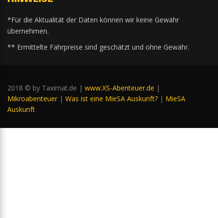
*Für die Aktualität der Daten können wir keine Gewähr
übernehmen.
** Ermittelte Fahrpreise sind geschätzt und ohne Gewähr.
2018 © by Taximat.de |
www.XS-Abenteuer.de
|
Mikroabenteuer
|
Was ist eine MieSA Auskunft?
|
MieSA
Auskunft