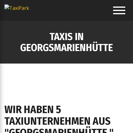
Toggl
navig
TAXIS IN
GEORGSMARIENHÜTTE
WIR HABEN 5
TAXIUNTERNEHMEN AUS
"GEORGSMARIENHÜTTE "