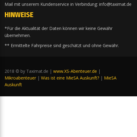
Mail mit unserem Kundenservice in Verbindung: info@taximat.de
HINWEISE
*Für die Aktualität der Daten können wir keine Gewähr
übernehmen.
** Ermittelte Fahrpreise sind geschätzt und ohne Gewähr.
2018 © by Taximat.de |
www.XS-Abenteuer.de
|
Mikroabenteuer
|
Was ist eine MieSA Auskunft?
|
MieSA
Auskunft