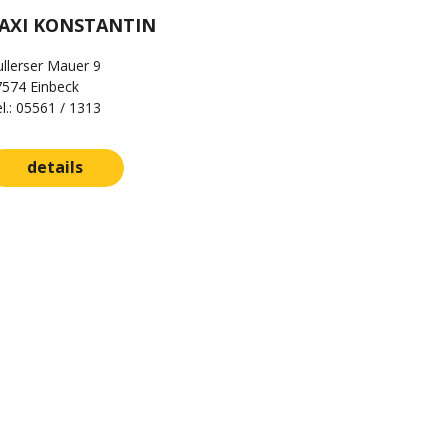
AXI KONSTANTIN
llerser Mauer 9
7574 Einbeck
l.: 05561 / 1313
details