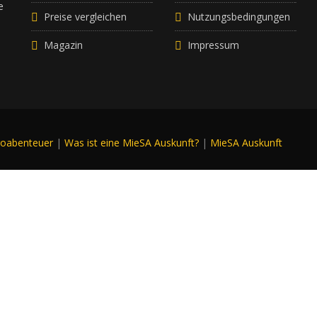
e
Preise vergleichen
Nutzungsbedingungen
Magazin
Impressum
roabenteuer
|
Was ist eine MieSA Auskunft?
|
MieSA Auskunft