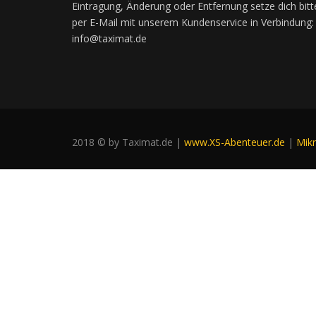
Eintragung, Änderung oder Entfernung setze dich bitt
per E-Mail mit unserem Kundenservice in Verbindung:
info@taximat.de
2018 © by Taximat.de |
www.XS-Abenteuer.de
|
Mik