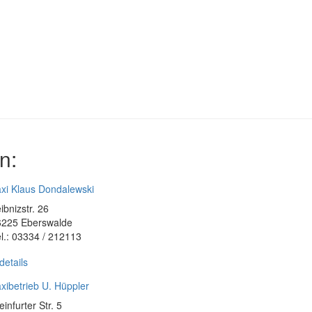
n:
xi Klaus Dondalewski
ibnizstr. 26
6225 Eberswalde
l.: 03334 / 212113
details
xibetrieb U. Hüppler
einfurter Str. 5