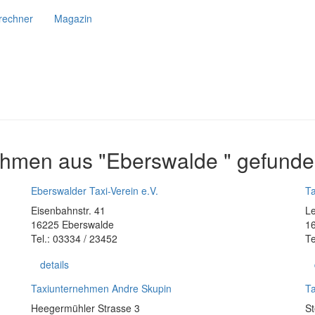
srechner
Magazin
ehmen aus "Eberswalde " gefunde
Eberswalder Taxi-Verein e.V.
Ta
Eisenbahnstr. 41
Le
16225 Eberswalde
1
Tel.: 03334 / 23452
Te
details
Taxiunternehmen Andre Skupin
Ta
Heegermühler Strasse 3
St