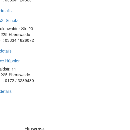
details
XI Scholz
eienwalder Str. 20
6225 Eberswalde
l.: 03334 / 826072
details
we Hüppler
ldstr. 11
6225 Eberswalde
l.: 0172 / 3239430
details
Hinweise