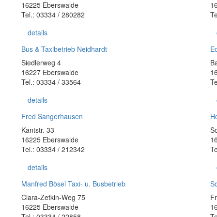
16225 Eberswalde
1
Tel.: 03334 / 280282
Te
details
Bus & Taxibetrieb Neidhardt
Ed
Siedlerweg 4
Ba
16227 Eberswalde
1
Tel.: 03334 / 33564
Te
details
Fred Sangerhausen
Ho
Kantstr. 33
Sc
16225 Eberswalde
1
Tel.: 03334 / 212342
Te
details
Manfred Bösel Taxi- u. Busbetrieb
S
Clara-Zetkin-Weg 75
Fr
16225 Eberswalde
1
Tel.: 03334 / 22858
Te