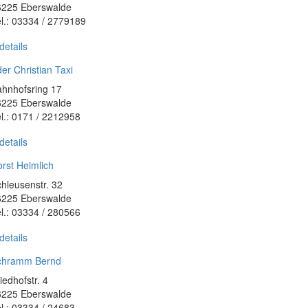
6225 Eberswalde
l.: 03334 / 2779189
details
er Christian Taxi
hnhofsring 17
6225 Eberswalde
l.: 0171 / 2212958
details
rst Heimlich
hleusenstr. 32
6225 Eberswalde
l.: 03334 / 280566
details
chramm Bernd
iedhofstr. 4
6225 Eberswalde
l.: 03334 / 24683