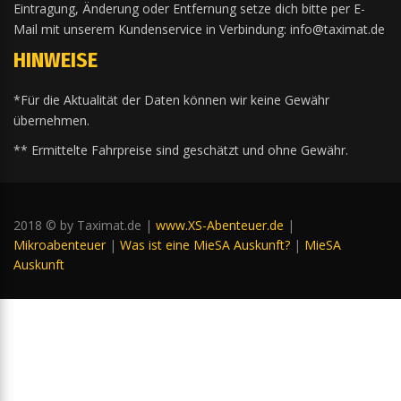
Eintragung, Änderung oder Entfernung setze dich bitte per E-
Mail mit unserem Kundenservice in Verbindung: info@taximat.de
HINWEISE
*Für die Aktualität der Daten können wir keine Gewähr
übernehmen.
** Ermittelte Fahrpreise sind geschätzt und ohne Gewähr.
2018 © by Taximat.de |
www.XS-Abenteuer.de
|
Mikroabenteuer
|
Was ist eine MieSA Auskunft?
|
MieSA
Auskunft