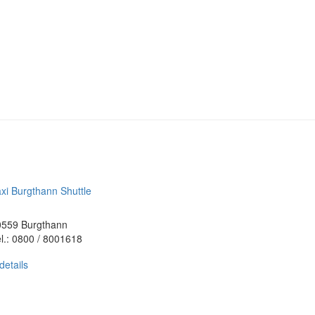
xi Burgthann Shuttle
0559 Burgthann
l.: 0800 / 8001618
details