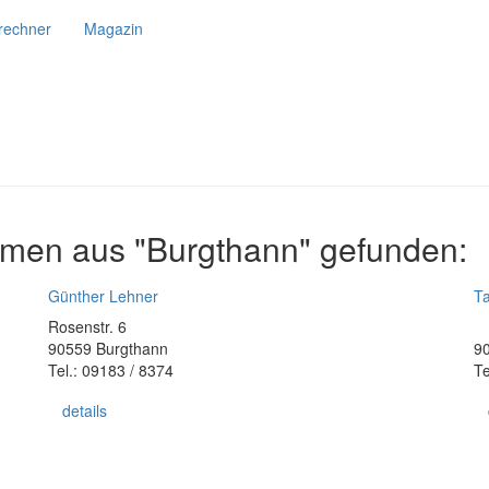
srechner
Magazin
hmen aus "Burgthann" gefunden:
Günther Lehner
Ta
Rosenstr. 6
90559 Burgthann
9
Tel.: 09183 / 8374
Te
details