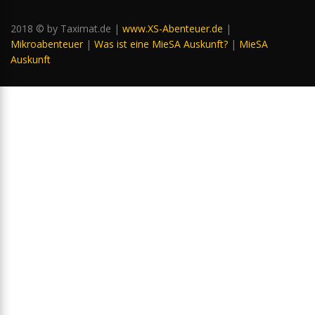
2018 © by Taximat.de |
www.XS-Abenteuer.de
|
Mikroabenteuer
|
Was ist eine MieSA Auskunft?
|
MieSA
Auskunft