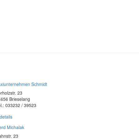
axiunternehmen Schmidt
rholzstr. 23
656 Brieselang
l.: 033232 / 39523
details
erd Michalak
hnstr. 23