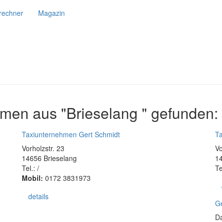
srechner
Magazin
men aus "Brieselang " gefunden:
Taxiunternehmen Gert Schmidt
T
Vorholzstr. 23
Vo
14656 Brieselang
14
Tel.: /
Te
Mobil:
0172 3831973
details
G
Da