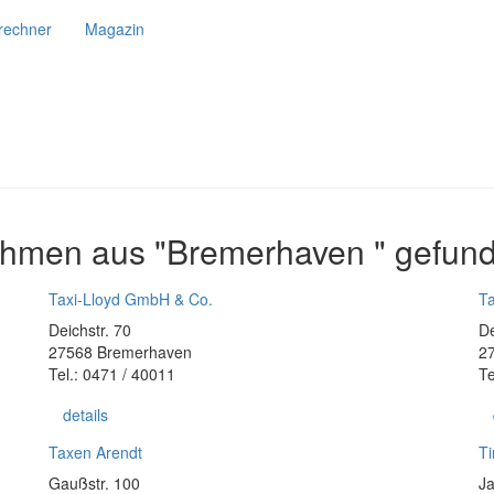
srechner
Magazin
ehmen aus "Bremerhaven " gefun
Taxi-Lloyd GmbH & Co.
Ta
Deichstr. 70
De
27568 Bremerhaven
2
Tel.: 0471 / 40011
Te
details
Taxen Arendt
T
Gaußstr. 100
Ja