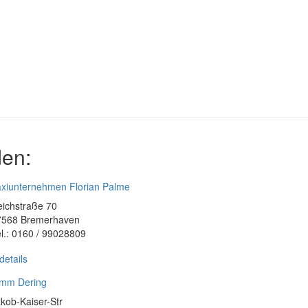
den:
xiunternehmen Florian Palme
ichstraße 70
7568 Bremerhaven
l.: 0160 / 99028809
details
imm Dering
kob-Kaiser-Str