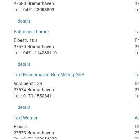
27580 Bremerhaven
2
Tel.: 0471 / 3093603
Te
details
Fahrdienst Lorenz
Ta
Elbestr. 103
Fr
27570 Bremerhaven
2
Tel.: 0471 / 14289110
Te
details
Taxi Bremerhaven Reh-Möring GbR
T
Voralberstr. 24
B
27574 Bremerhaven
2
Tel.: 0170 / 5528411
Te
details
Taxi Werner
Ab
Elbestr.
Dü
27576 Bremerhaven
2
Tel.: 0176 / 20654372
Te