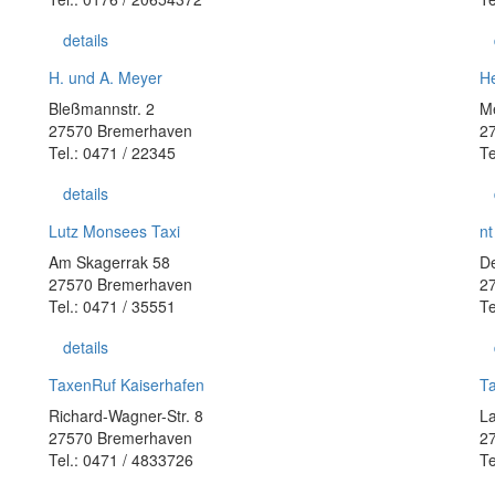
details
H. und A. Meyer
H
Bleßmannstr. 2
Me
27570 Bremerhaven
2
Tel.: 0471 / 22345
Te
details
Lutz Monsees Taxi
n
Am Skagerrak 58
De
27570 Bremerhaven
2
Tel.: 0471 / 35551
Te
details
TaxenRuf Kaiserhafen
Ta
Richard-Wagner-Str. 8
La
27570 Bremerhaven
2
Tel.: 0471 / 4833726
Te