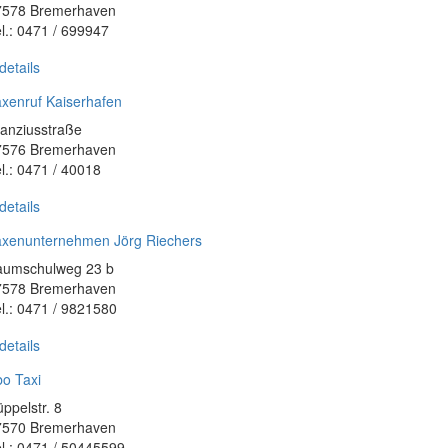
7578 Bremerhaven
l.: 0471 / 699947
details
xenruf Kaiserhafen
anziusstraße
7576 Bremerhaven
l.: 0471 / 40018
details
axenunternehmen Jörg Riechers
aumschulweg 23 b
7578 Bremerhaven
l.: 0471 / 9821580
details
o Taxi
ppelstr. 8
7570 Bremerhaven
l.: 0471 / 50445599