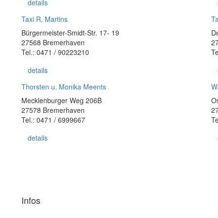
details
Taxi R. Martins
T
Bürgermeister-Smidt-Str. 17- 19
De
27568 Bremerhaven
2
Tel.: 0471 / 90223210
Te
details
Thorsten u. Monika Meents
Wi
Mecklenburger Weg 206B
Os
27578 Bremerhaven
2
Tel.: 0471 / 6999667
Te
details
Infos