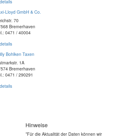
details
axi-Lloyd GmbH & Co.
ichstr. 70
7568 Bremerhaven
l.: 0471 / 40004
details
lly Bohlken Taxen
tmarkstr. 1A
7574 Bremerhaven
l.: 0471 / 290291
details
Hinweise
*Für die Aktualität der Daten können wir