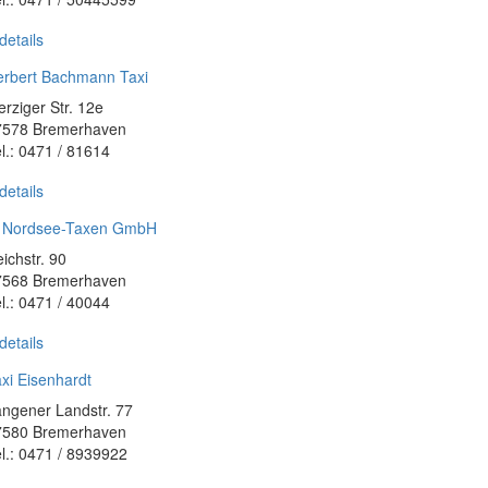
details
erbert Bachmann Taxi
rziger Str. 12e
7578 Bremerhaven
l.: 0471 / 81614
details
t Nordsee-Taxen GmbH
ichstr. 90
7568 Bremerhaven
l.: 0471 / 40044
details
xi Eisenhardt
ngener Landstr. 77
7580 Bremerhaven
l.: 0471 / 8939922