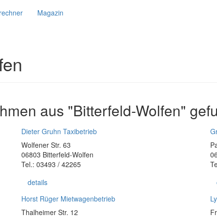
srechner
Magazin
lfen
hmen aus "Bitterfeld-Wolfen" gef
Dieter Gruhn Taxibetrieb
Gr
Wolfener Str. 63
Pa
06803 Bitterfeld-Wolfen
06
Tel.: 03493 / 42265
Te
details
Horst Rüger Mietwagenbetrieb
Ly
Thalheimer Str. 12
Fr