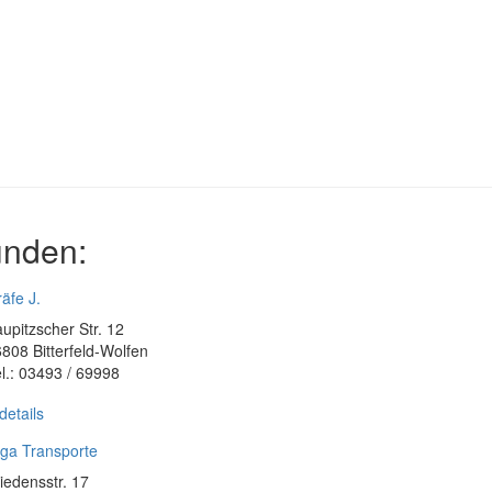
unden:
äfe J.
upitzscher Str. 12
808 Bitterfeld-Wolfen
l.: 03493 / 69998
details
ga Transporte
iedensstr. 17