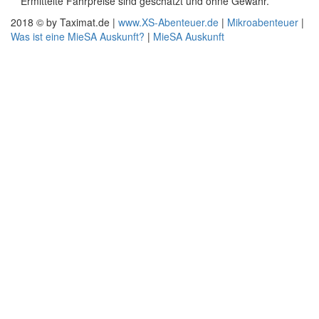
** Ermittelte Fahrpreise sind geschätzt und ohne Gewähr.
2018 © by Taximat.de |
www.XS-Abenteuer.de
|
Mikroabenteuer
|
Was ist eine MieSA Auskunft?
|
MieSA Auskunft