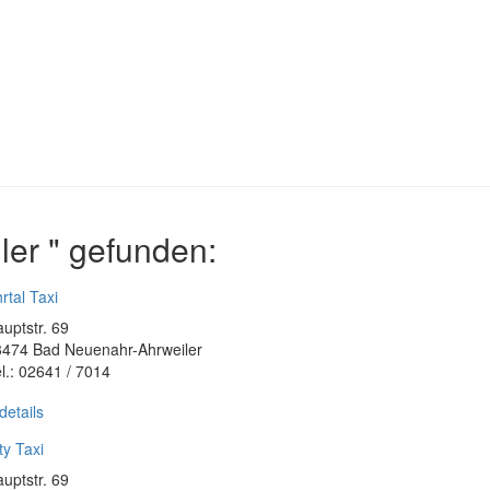
er " gefunden:
rtal Taxi
uptstr. 69
3474 Bad Neuenahr-Ahrweiler
l.: 02641 / 7014
details
ty Taxi
uptstr. 69