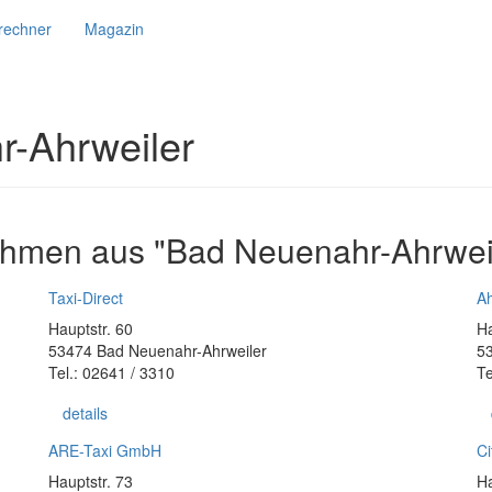
srechner
Magazin
r-Ahrweiler
ehmen aus "Bad Neuenahr-Ahrweil
Taxi-Direct
Ah
Hauptstr. 60
Ha
53474 Bad Neuenahr-Ahrweiler
5
Tel.: 02641 / 3310
Te
details
ARE-Taxi GmbH
Ci
Hauptstr. 73
Ha