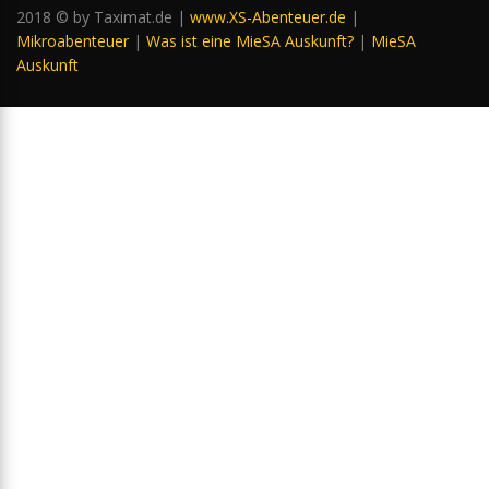
2018 © by Taximat.de |
www.XS-Abenteuer.de
|
Mikroabenteuer
|
Was ist eine MieSA Auskunft?
|
MieSA
Auskunft