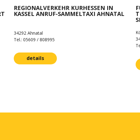
REGIONALVERKEHR KURHESSEN IN
F
RT
KASSEL ANRUF-SAMMELTAXI AHNATAL
T
S
Kö
34292 Ahnatal
3
Tel.: 05609 / 808995
Te
details