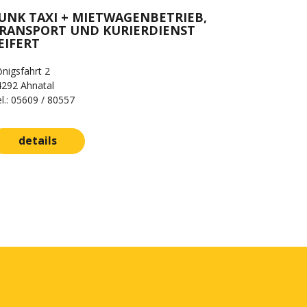
UNK TAXI + MIETWAGENBETRIEB,
RANSPORT UND KURIERDIENST
EIFERT
nigsfahrt 2
4292 Ahnatal
l.: 05609 / 80557
details