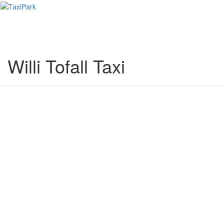
Toggl
naviga
Willi Tofall Taxi