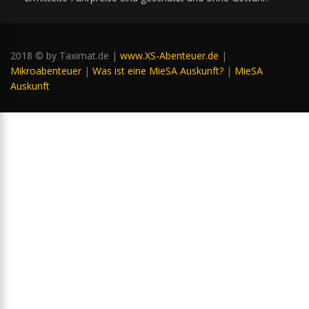
2018 © by Taximat.de |
www.XS-Abenteuer.de
|
Mikroabenteuer
|
Was ist eine MieSA Auskunft?
|
MieSA
Auskunft