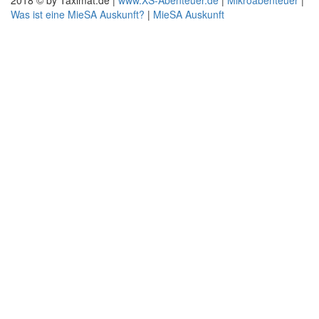
2018 © by Taximat.de |
www.XS-Abenteuer.de
|
Mikroabenteuer
|
Was ist eine MieSA Auskunft?
|
MieSA Auskunft