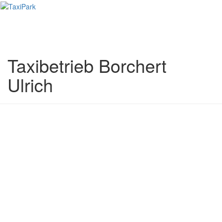
Toggl
naviga
Taxibetrieb Borchert
Ulrich