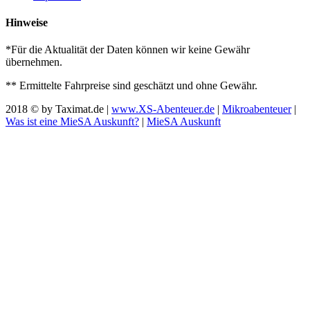
Hinweise
*Für die Aktualität der Daten können wir keine Gewähr
übernehmen.
** Ermittelte Fahrpreise sind geschätzt und ohne Gewähr.
2018 © by Taximat.de |
www.XS-Abenteuer.de
|
Mikroabenteuer
|
Was ist eine MieSA Auskunft?
|
MieSA Auskunft