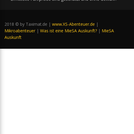
2018 © by Taximat.de |
www.XS-Abenteuer.de
|
Mikroabenteuer
|
Was ist eine MieSA Auskunft?
|
MieSA
Auskunft