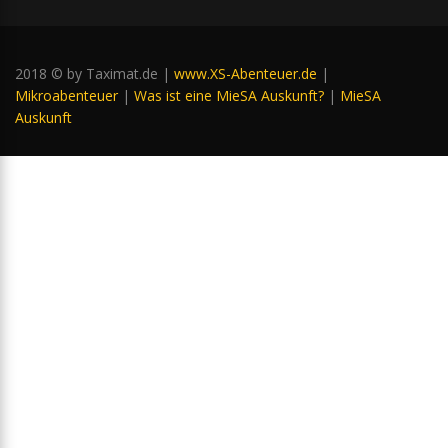
2018 © by Taximat.de |
www.XS-Abenteuer.de
|
Mikroabenteuer
|
Was ist eine MieSA Auskunft?
|
MieSA
Auskunft