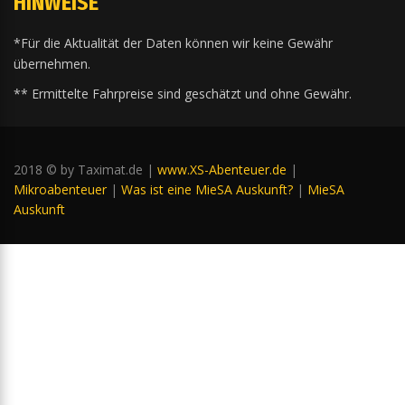
HINWEISE
*Für die Aktualität der Daten können wir keine Gewähr
übernehmen.
** Ermittelte Fahrpreise sind geschätzt und ohne Gewähr.
2018 © by Taximat.de |
www.XS-Abenteuer.de
|
Mikroabenteuer
|
Was ist eine MieSA Auskunft?
|
MieSA
Auskunft