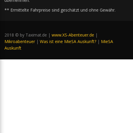
übernehmen.
** Ermittelte Fahrpreise sind geschätzt und ohne Gewähr.
2018 © by Taximat.de |
www.XS-Abenteuer.de
|
Mikroabenteuer
|
Was ist eine MieSA Auskunft?
|
MieSA
Auskunft