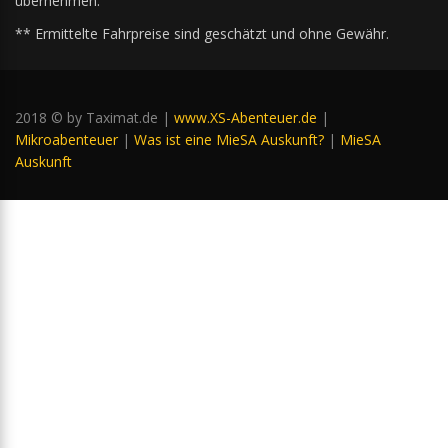
übernehmen.
** Ermittelte Fahrpreise sind geschätzt und ohne Gewähr.
2018 © by Taximat.de |
www.XS-Abenteuer.de
|
Mikroabenteuer
|
Was ist eine MieSA Auskunft?
|
MieSA
Auskunft