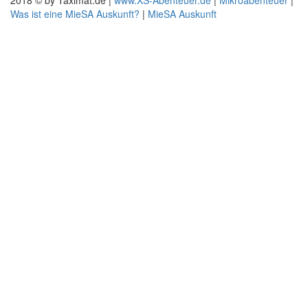
2018 © by Taximat.de |
www.XS-Abenteuer.de
|
Mikroabenteuer
|
Was ist eine MieSA Auskunft?
|
MieSA Auskunft