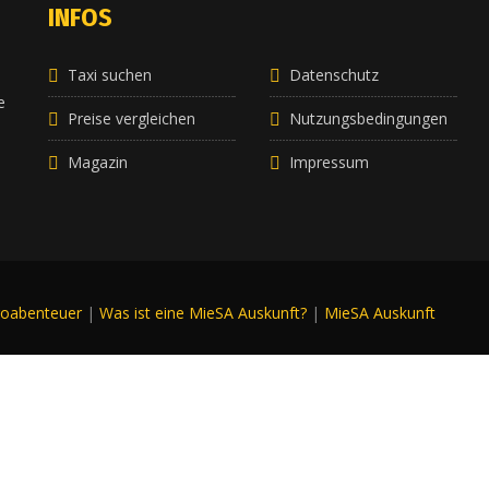
INFOS
Taxi suchen
Datenschutz
e
e
Preise vergleichen
Nutzungsbedingungen
Magazin
Impressum
roabenteuer
|
Was ist eine MieSA Auskunft?
|
MieSA Auskunft