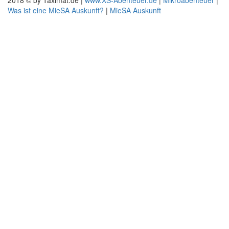
2018 © by Taximat.de |
www.XS-Abenteuer.de
|
Mikroabenteuer
|
Was ist eine MieSA Auskunft?
|
MieSA Auskunft