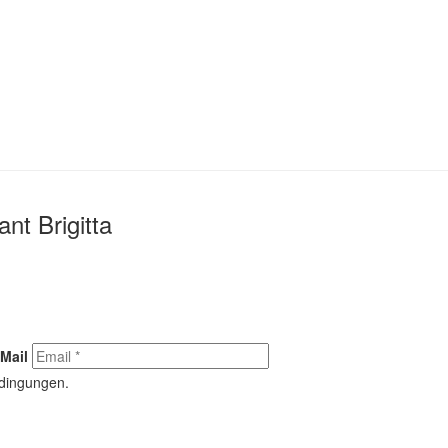
nt Brigitta
Mail
edingungen.