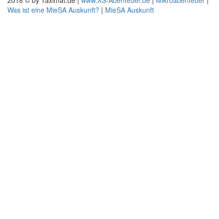
2018 © by Taximat.de |
www.XS-Abenteuer.de
|
Mikroabenteuer
|
Was ist eine MieSA Auskunft?
|
MieSA Auskunft