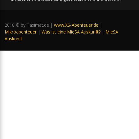
2018 © by Taximat.de |
www.XS-Abenteuer.de
|
Mikroabenteuer
|
Was ist eine MieSA Auskunft?
|
MieSA
Auskunft