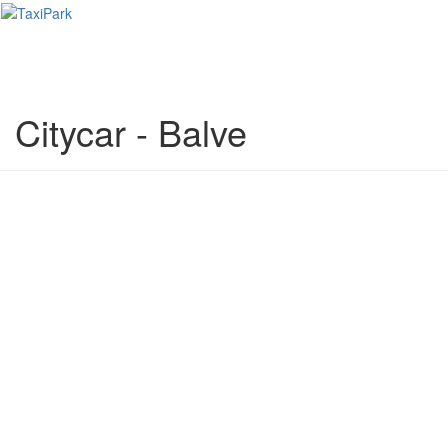
Toggl
naviga
Citycar - Balve