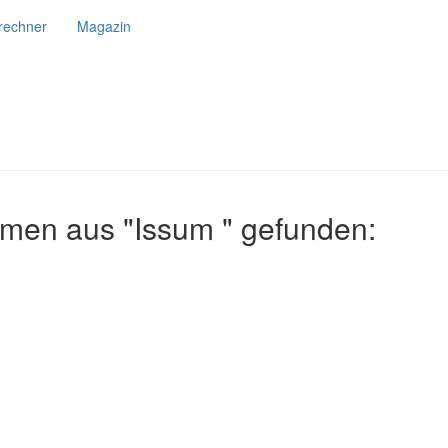
srechner
Magazin
hmen aus "Issum " gefunden: