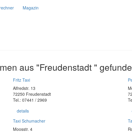
srechner
Magazin
men aus "Freudenstadt " gefunde
Fritz Taxi
P
Alfredstr. 13
Mo
72250 Freudenstadt
7
Tel.: 07441 / 2969
Te
details
Taxi Schumacher
T
Moosstr. 4
Ro