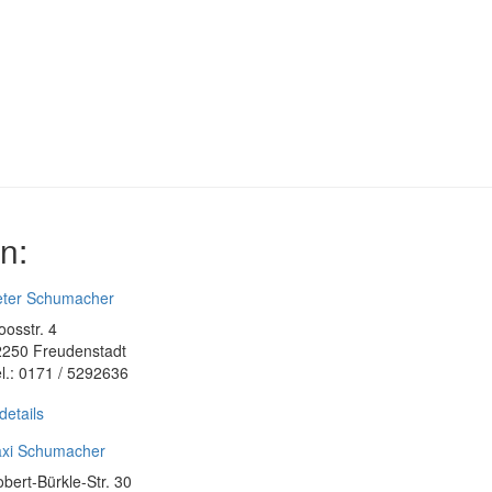
n:
eter Schumacher
osstr. 4
2250 Freudenstadt
l.: 0171 / 5292636
details
axi Schumacher
bert-Bürkle-Str. 30