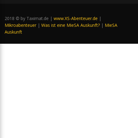
2018 © by Taximat.de |
www.XS-Abenteuer.de
|
Mikroabenteuer
|
Was ist eine MieSA Auskunft?
|
MieSA
Auskunft