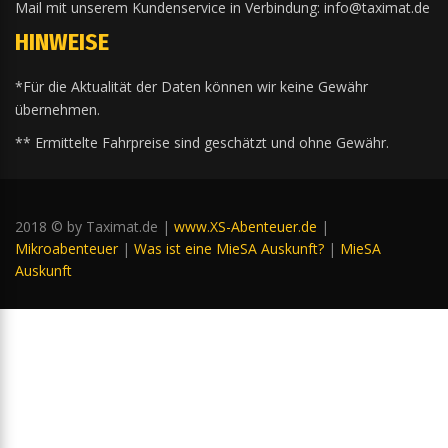
Mail mit unserem Kundenservice in Verbindung: info@taximat.de
HINWEISE
*Für die Aktualität der Daten können wir keine Gewähr
übernehmen.
** Ermittelte Fahrpreise sind geschätzt und ohne Gewähr.
2018 © by Taximat.de |
www.XS-Abenteuer.de
|
Mikroabenteuer
|
Was ist eine MieSA Auskunft?
|
MieSA
Auskunft