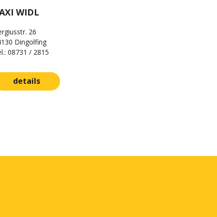
AXI WIDL
rgiusstr. 26
130 Dingolfing
l.: 08731 / 2815
details