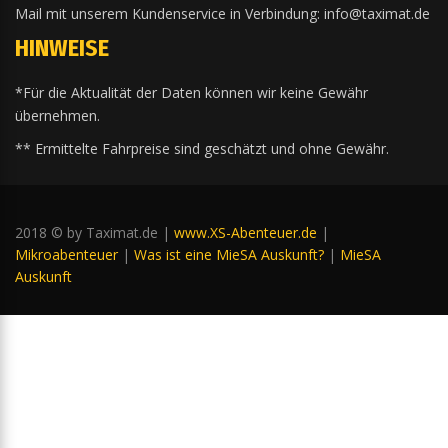
Mail mit unserem Kundenservice in Verbindung: info@taximat.de
HINWEISE
*Für die Aktualität der Daten können wir keine Gewähr
übernehmen.
** Ermittelte Fahrpreise sind geschätzt und ohne Gewähr.
2018 © by Taximat.de |
www.XS-Abenteuer.de
|
Mikroabenteuer
|
Was ist eine MieSA Auskunft?
|
MieSA
Auskunft