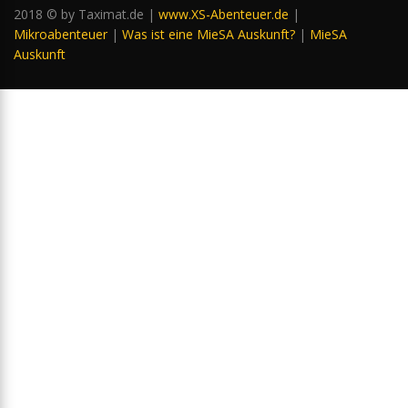
2018 © by Taximat.de |
www.XS-Abenteuer.de
|
Mikroabenteuer
|
Was ist eine MieSA Auskunft?
|
MieSA
Auskunft