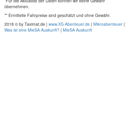
*Für die Aktualität der Daten können wir keine Gewähr
übernehmen.
** Ermittelte Fahrpreise sind geschätzt und ohne Gewähr.
2018 © by Taximat.de |
www.XS-Abenteuer.de
|
Mikroabenteuer
|
Was ist eine MieSA Auskunft?
|
MieSA Auskunft