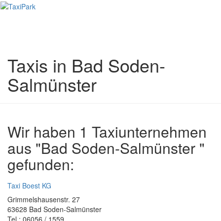
Toggl
naviga
Taxis in Bad Soden-
Salmünster
Wir haben 1 Taxiunternehmen
aus "Bad Soden-Salmünster "
gefunden:
Taxi Boest KG
Grimmelshausenstr. 27
63628 Bad Soden-Salmünster
Tel.: 06056 / 1559