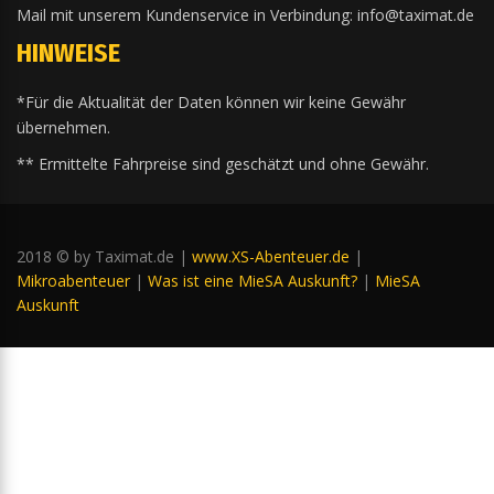
Mail mit unserem Kundenservice in Verbindung: info@taximat.de
HINWEISE
*Für die Aktualität der Daten können wir keine Gewähr
übernehmen.
** Ermittelte Fahrpreise sind geschätzt und ohne Gewähr.
2018 © by Taximat.de |
www.XS-Abenteuer.de
|
Mikroabenteuer
|
Was ist eine MieSA Auskunft?
|
MieSA
Auskunft