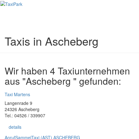
Toggl
naviga
Taxis in Ascheberg
Wir haben 4 Taxiunternehmen
aus "Ascheberg " gefunden:
Taxi Martens
Langenrade 9
24326 Ascheberg
Tel.: 04526 / 339907
details
AnrufSammelTaxi (AST) ASCHEBERG