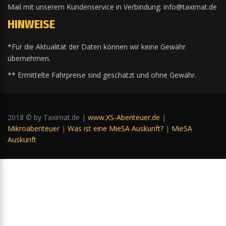
Mail mit unserem Kundenservice in Verbindung: info@taximat.de
HINWEISE
*Für die Aktualität der Daten können wir keine Gewähr
übernehmen.
** Ermittelte Fahrpreise sind geschätzt und ohne Gewähr.
2018 © by Taximat.de |
www.XS-Abenteuer.de
|
Mikroabenteuer
|
Was ist eine MieSA Auskunft?
|
MieSA
Auskunft