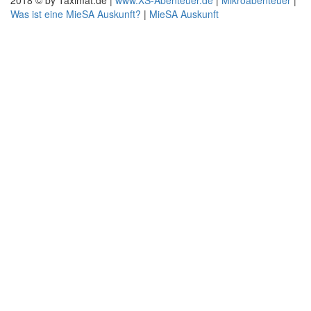
2018 © by Taximat.de |
www.XS-Abenteuer.de
|
Mikroabenteuer
|
Was ist eine MieSA Auskunft?
|
MieSA Auskunft