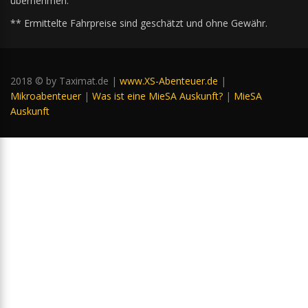
übernehmen.
** Ermittelte Fahrpreise sind geschätzt und ohne Gewähr.
2018 © by Taximat.de |
www.XS-Abenteuer.de
|
Mikroabenteuer
|
Was ist eine MieSA Auskunft?
|
MieSA
Auskunft