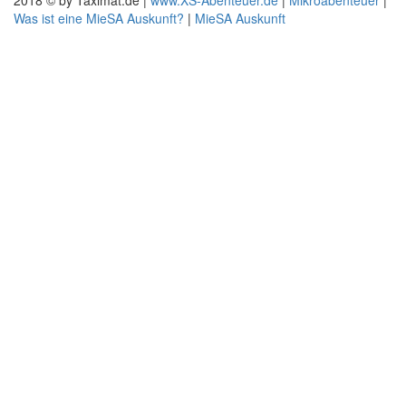
2018 © by Taximat.de |
www.XS-Abenteuer.de
|
Mikroabenteuer
|
Was ist eine MieSA Auskunft?
|
MieSA Auskunft