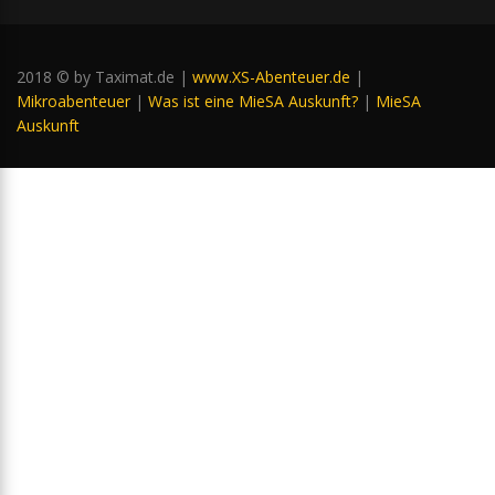
2018 © by Taximat.de |
www.XS-Abenteuer.de
|
Mikroabenteuer
|
Was ist eine MieSA Auskunft?
|
MieSA
Auskunft