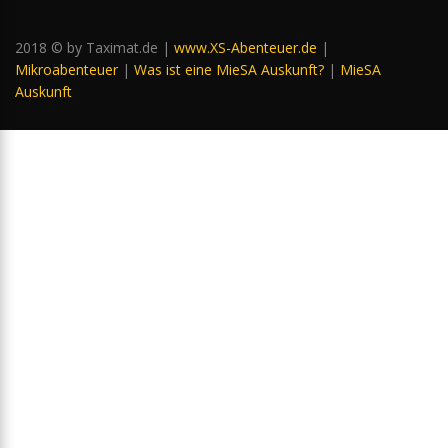
2018 © by Taximat.de |
www.XS-Abenteuer.de
|
Mikroabenteuer
|
Was ist eine MieSA Auskunft?
|
MieSA
Auskunft