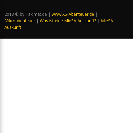
2018 © by Taximat.de |
www.XS-Abenteuer.de
|
Mikroabenteuer
|
Was ist eine MieSA Auskunft?
|
MieSA
Auskunft